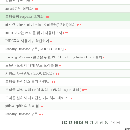
일괄처리 쿼리문
mysql 튜닝 최적화
오라클의 sequence 초기화
레드햇 엔터프라이즈4에 오라클9i(9.2.0.4)설치
not in 보다는 exist 를 많이 사용해보자
INDEX의 사용여부 확인하기
Standby Database 구축[ GOOD GOOD ]
Linux 및 Windows 환경을 위한 PHP, Oracle 10g Instant Client 설치
토드나 오렌지 대체 무료 오라클 툴
시퀀스 사용방법 ( SEQUENCE )
오라클 라이센스 유져 산정법
오라클 백업 방법 ( cold 백업, hot백업, export 백업 )
오라클 설치시 자바관련 에러처리 케이스
pfile과 spfile 의 차이점
Standby Database 구축
1
[2]
[3]
[4]
[5]
[6]
[7]
[8]
[9]
[10]