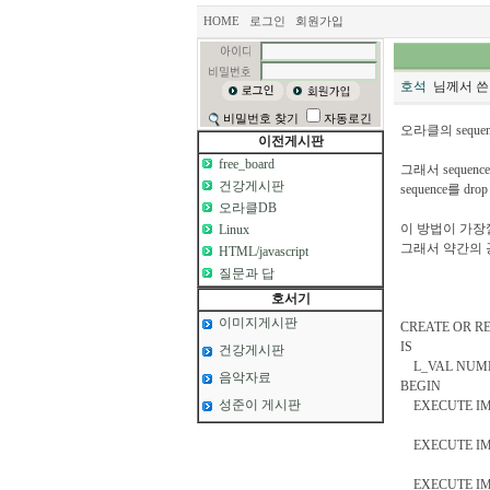
HOME
로그인
회원가입
호석
님께서 쓴
비밀번호 찾기
자동로긴
오라클의 seque
이전게시판
free_board
그래서 sequen
건강게시판
sequence를 d
오라클DB
이 방법이 가장깔끔
Linux
그래서 약간의 꽁
HTML/javascript
질문과 답
호서기
이미지게시판
CREATE OR R
IS
건강게시판
L_VAL NUMB
음악자료
BEGIN
성준이 게시판
EXECUTE IMMEDI
EXECUTE IMMEDIA
EXECUTE IMMEDI