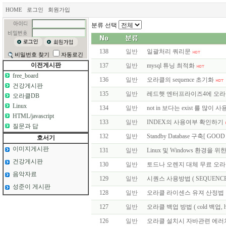
HOME
로그인
회원가입
분류 선택
138
일반
일괄처리 쿼리문
비밀번호 찾기
자동로긴
이전게시판
137
일반
mysql 튜닝 최적화
free_board
136
일반
오라클의 sequence 초기화
건강게시판
135
일반
레드햇 엔터프라이즈4에 오라클9i
오라클DB
Linux
134
일반
not in 보다는 exist 를 많이
HTML/javascript
133
일반
INDEX의 사용여부 확인하기
질문과 답
132
일반
Standby Database 구축[ GOO
호서기
이미지게시판
131
일반
Linux 및 Windows 환경을 위한 PHP
건강게시판
130
일반
토드나 오렌지 대체 무료 오라
음악자료
129
일반
시퀀스 사용방법 ( SEQUENCE
성준이 게시판
128
일반
오라클 라이센스 유져 산정법
127
일반
오라클 백업 방법 ( cold 백업, ho
126
일반
오라클 설치시 자바관련 에러