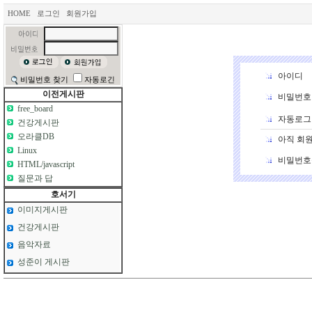
HOME
로그인
회원가입
아이디
비밀번호 찾기
자동로긴
이전게시판
비밀번호
free_board
자동로
건강게시판
오라클DB
아직 회원
Linux
비밀번호
HTML/javascript
질문과 답
호서기
이미지게시판
건강게시판
음악자료
성준이 게시판