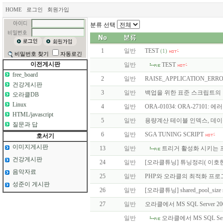
HOME
로그인
회원가입
분류 선택
1
일반
TEST
(1)
비밀번호 찾기
자동로긴
이전게시판
일반
TEST
free_board
2
일반
RAISE_APPLICATION_ERR
건강게시판
3
일반
백업을 위한 표준 스크립트의
오라클DB
Linux
4
일반
ORA-01034: ORA-27101:
HTML/javascript
5
일반
용량계산 테이블 인덱스, 데이
질문과 답
6
일반
SGA TUNING SCRIPT
호서기
이미지게시판
13
일반
트리거 활성화 시키는
건강게시판
24
일반
[오라클튜닝] 튜닝정리( 이호현
음악자료
25
일반
PHP와 오라클의 최적화 프
성준이 게시판
26
일반
[오라클튜닝] shared_pool_siz
27
일반
오라클에서 MS SQL Server 
일반
오라클에서 MS SQL Se