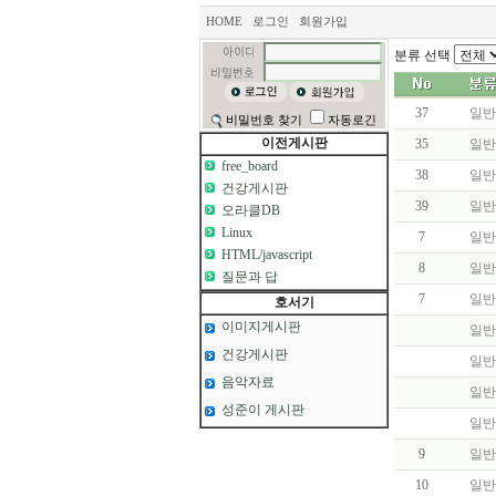
HOME
로그인
회원가입
분류 선택
37
일반
비밀번호 찾기
자동로긴
이전게시판
35
일반
free_board
38
일반
건강게시판
39
일반
오라클DB
Linux
7
일반
HTML/javascript
8
일반
질문과 답
7
일반
호서기
이미지게시판
일반
건강게시판
일반
음악자료
일반
성준이 게시판
일반
9
일반
10
일반