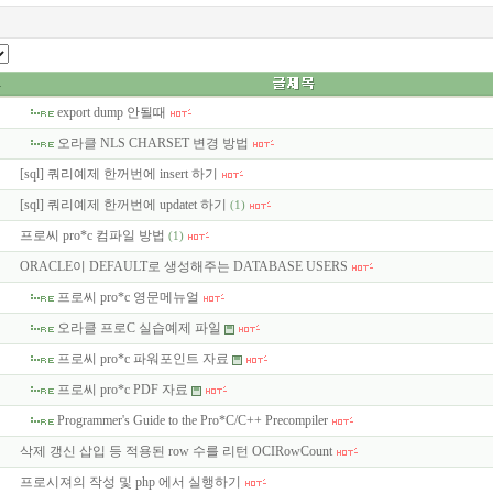
export dump 안될때
오라클 NLS CHARSET 변경 방법
[sql] 쿼리예제 한꺼번에 insert 하기
[sql] 쿼리예제 한꺼번에 updatet 하기
(1)
프로씨 pro*c 컴파일 방법
(1)
ORACLE이 DEFAULT로 생성해주는 DATABASE USERS
프로씨 pro*c 영문메뉴얼
오라클 프로C 실습예제 파일
프로씨 pro*c 파워포인트 자료
프로씨 pro*c PDF 자료
Programmer's Guide to the Pro*C/C++ Precompiler
삭제 갱신 삽입 등 적용된 row 수를 리턴 OCIRowCount
프로시져의 작성 및 php 에서 실행하기