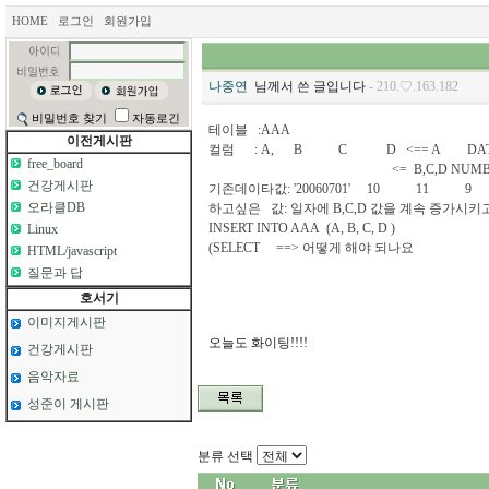
HOME
로그인
회원가입
나중연
님께서 쓴 글입니다
- 210.♡.163.182
비밀번호 찾기
자동로긴
테이블 :AAA
이전게시판
컬럼 : A, B C D <== A DAT
free_board
<= B,C,D NUMBER 
건강게시판
기존데이타값: '20060701' 10 11 9
오라클DB
하고싶은 값: 일자에 B,C,D 값을 계속 증가시키
INSERT INTO AAA (A, B, C, D )
Linux
(SELECT ==> 어떻게 해야 되나요
HTML/javascript
질문과 답
호서기
이미지게시판
오늘도 화이팅!!!!
건강게시판
음악자료
성준이 게시판
분류 선택