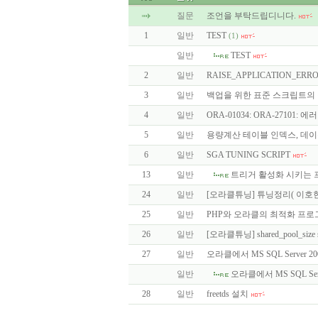
질문
조언을 부탁드립디니다.
1
일반
TEST
(1)
일반
TEST
2
일반
RAISE_APPLICATION_ERR
3
일반
백업을 위한 표준 스크립트의
4
일반
ORA-01034: ORA-27101:
5
일반
용량계산 테이블 인덱스, 데이
6
일반
SGA TUNING SCRIPT
13
일반
트리거 활성화 시키는
24
일반
[오라클튜닝] 튜닝정리( 이호현
25
일반
PHP와 오라클의 최적화 프
26
일반
[오라클튜닝] shared_pool_siz
27
일반
오라클에서 MS SQL Server 
일반
오라클에서 MS SQL Se
28
일반
freetds 설치