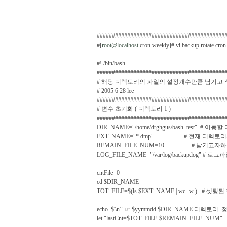
##########################################
#[
root@localhost
cron.weekly]# vi backup.rotate.cron
............................................................
#! /bin/bash
##########################################
# 해당 디렉토리의 파일의 설정개수만큼 남기고 
# 2005 6 28 lee
##########################################
# 변수 초기화 ( 디렉토리 1 )
##########################################
DIR_NAME="/home/drghgus/bash_test" # 
EXT_NAME="*.dmp" # 현재 디렉토리의 
REMAIN_FILE_NUM=10 # 남기고자하
LOG_FILE_NAME="/var/log/backup.log" #
cntFile=0
cd $DIR_NAME
TOT_FILE=$(ls $EXT_NAME | wc -w ) 
echo $'\n' "☞ $yymmdd $DIR_NAME 디렉토리 
let "lastCnt=$TOT_FILE-$REMAIN_FILE_NUM"