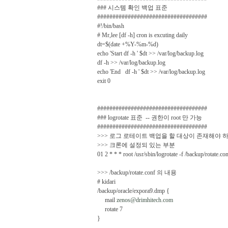
### 시스템 확인 백업 표준
####################################
#!/bin/bash
# Mr,lee [df -h] cron is excuting daily
dt=$(date +%Y-%m-%d)
echo 'Start df -h ' $dt >> /var/log/backup.log
df -h >> /var/log/backup.log
echo 'End df -h ' $dt >> /var/log/backup.log
exit 0
####################################
### logrotate 표준 -- 권한이 root 만 가능
####################################
>>> 로그 로테이트 백업을 할 대상이 존재해야 
>>> 크론에 설정되 있는 부분
01 2 * * * root /usr/sbin/logrotate -f /backup/rotate.co
>>> /backup/rotate.conf 의 내용
# kidari
/backup/oracle/expora9.dmp {
mail
zenos@drimhitech.com
rotate 7
}