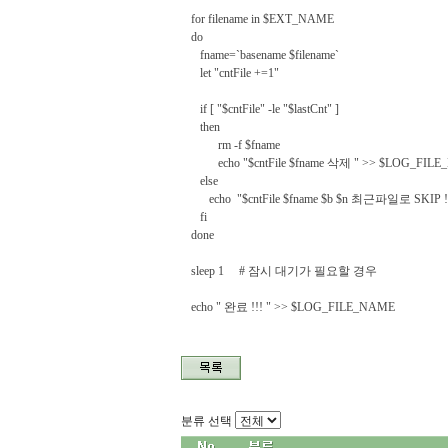
for filename in $EXT_NAME
do
fname=`basename $filename`
let "cntFile +=1"
if [ "$cntFile" -le "$lastCnt" ]
then
rm -f $fname
echo "$cntFile $fname 삭제 " >> $LOG_FIL
else
echo "$cntFile $fname $b $n 최근파일로 SKIP 
fi
done
sleep 1 # 잠시 대기가 필요할 경우
echo " 완료 !!! " >> $LOG_FILE_NAME
분류 선택