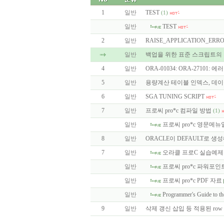
1
일반
TEST
(1)
일반
TEST
2
일반
RAISE_APPLICATION_ERR
일반
백업을 위한 표준 스크립트의
4
일반
ORA-01034: ORA-27101:
5
일반
용량계산 테이블 인덱스, 데이
6
일반
SGA TUNING SCRIPT
7
일반
프로씨 pro*c 컴파일 방법
(1)
일반
프로씨 pro*c 영문메뉴
8
일반
ORACLE이 DEFAULT로 생성
7
일반
오라클 프로C 실습예제
일반
프로씨 pro*c 파워포인
일반
프로씨 pro*c PDF 자료
일반
Programmer's Guide to t
9
일반
삭제 갱신 삽입 등 적용된 row 