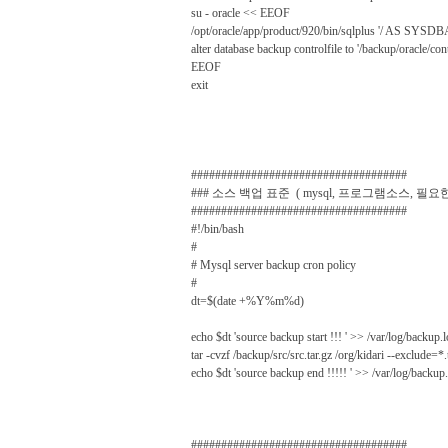
su - oracle << EEOF
/opt/oracle/app/product/920/bin/sqlplus '/ AS SYSDBA
alter database backup controlfile to '/backup/oracle/contr
EEOF
exit
####################################
### 소스 백업 표준 ( mysql, 프로그램소스, 필요
####################################
#!/bin/bash
#
# Mysql server backup cron policy
#
dt=$(date +%Y%m%d)
echo $dt 'source backup start !!! ' >> /var/log/backup.
tar -cvzf /backup/src/src.tar.gz /org/kidari --exclude=*
echo $dt 'source backup end !!!!! ' >> /var/log/backup
####################################