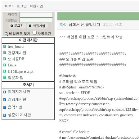
HOME
로그인
회원가입
호석
님께서 쓴 글입니다
- 211.♡.74.31
비밀번호 찾기
자동로긴
>>> 백업을 위한 표준 스크립트의 작성
이전게시판
free_board
건강게시판
####################################
오라클DB
### 오라클 백업 표준
####################################
Linux
HTML/javascript
#!/bin/bash
질문과 답
# 오라클 익스포트 백업
호서기
# dt=$(date +ora9%Y%m%d)
이미지게시판
su - oracle << EEOF
#/opt/oracle/app/product/920/bin/exp system/drim123 
건강게시판
ll=y rows=y direct=y compress=n
음악자료
/opt/oracle/app/product/920/bin/exp cold/cold123 fil
성준이 게시판
=y compress=n indexes=y constraints=y grants=y
EEOF
# control file backup
# mv /backup/oracle/control.ctl /backup/oracle/control/c