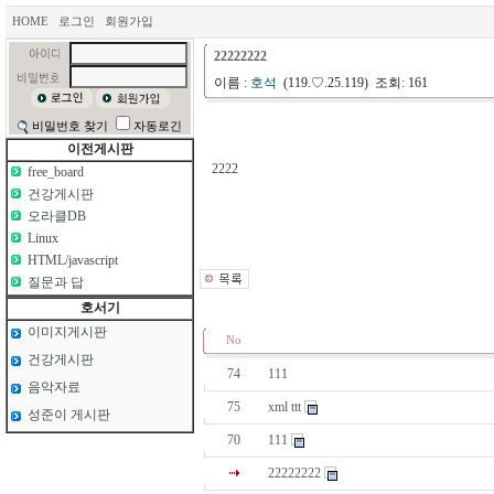
HOME
로그인
회원가입
22222222
이름 :
호석
(119.♡.25.119) 조회: 161
비밀번호 찾기
자동로긴
이전게시판
2222
free_board
건강게시판
오라클DB
Linux
HTML/javascript
질문과 답
호서기
이미지게시판
No
건강게시판
74
111
음악자료
75
xml ttt
성준이 게시판
70
111
22222222