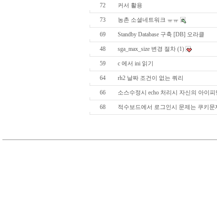
72
커서 활용
73
농촌 소셜네트워크 ㅠㅠ
69
Standby Database 구축 [DB] 오라클
48
sga_max_size 변경 절차
(1)
59
c 에서 ini 읽기
64
rh2 날짜 조건이 없는 쿼리
66
소스수정시 echo 처리시 자신의 아이
68
적수보드에서 로그인시 문제는 쿠키문